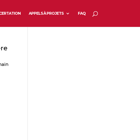
CERTATION
APPELS À PROJETS
FAQ
ère
hain