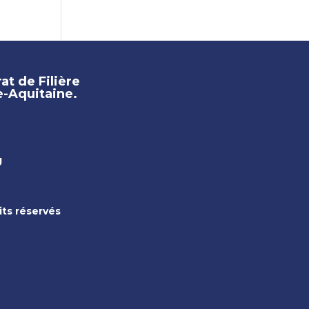
rat de Filière
-Aquitaine.
g
its réservés